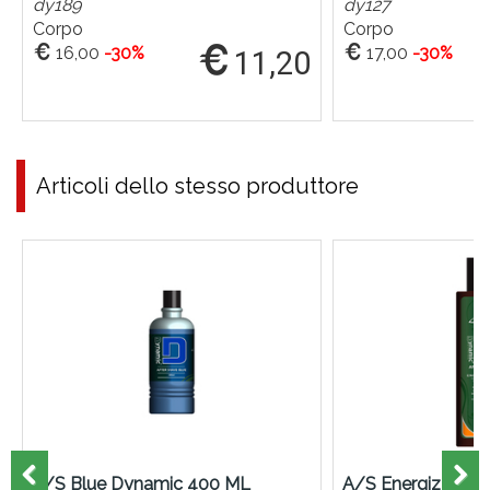
dy189
dy127
Corpo
Corpo
16,00
-30%
17,00
-30%
11,20
Articoli dello stesso produttore
A/S Blue Dynamic 400 ML
A/S Energizzante