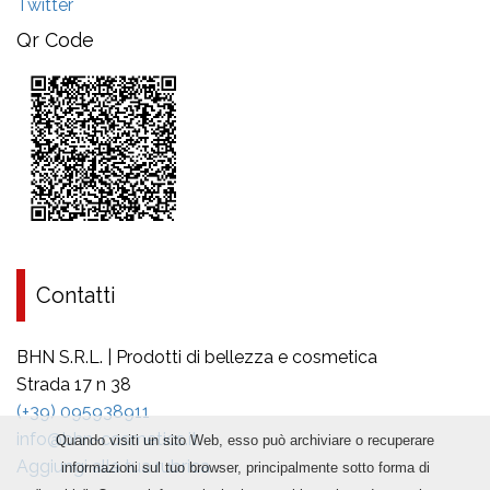
Twitter
Qr Code
Contatti
BHN S.R.L. | Prodotti di bellezza e cosmetica
Strada 17 n 38
(+39) 095938911
info@bhn-cosmetics.it
Quando visiti un sito Web, esso può archiviare o recuperare
Aggiungi alla tua rubrica
informazioni sul tuo browser, principalmente sotto forma di