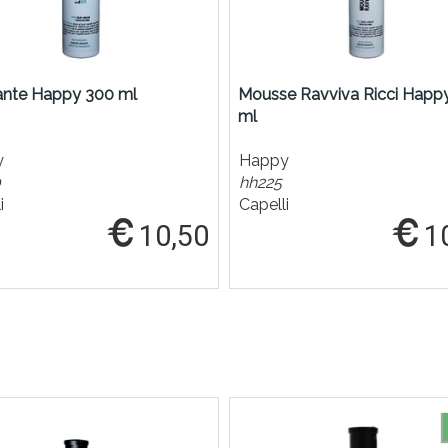
ante Happy 300 ml
Mousse Ravviva Ricci Happ
ml
y
Happy
0
hh225
i
Capelli
10,50
1