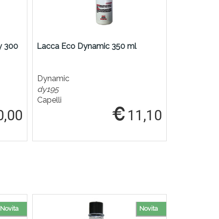
y 300
Lacca Eco Dynamic 350 ml
Lacca Spra
Dynamic
Dynamic
dy195
dy1019
Capelli
Capelli
0,00
11,10