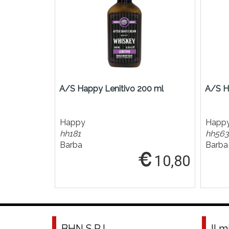
A/S Happy Lenitivo 200 ml
A/S H
Happy
Happ
hh181
hh563
Barba
Barba
10,80
BHN S.R.L.
Il 