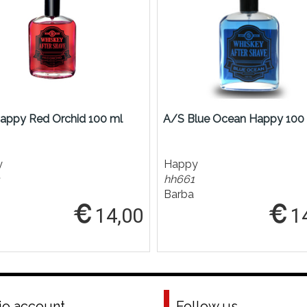
appy Red Orchid 100 ml
A/S Blue Ocean Happy 100
y
Happy
hh661
Barba
14,00
1
mio account
Follow us