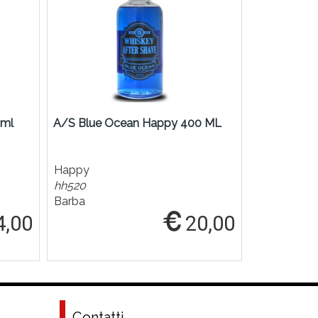
 ml
A/S Blue Ocean Happy 400 ML
A/S Energi
Happy
Happy
hh520
hh944
Barba
Barba
4,00
20,00
Contatti