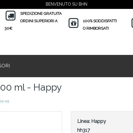
BENVENUTO SU BHN
SPEDIZIONE GRATUITA
ORDINI SUPERIORI A
100% SODDISFATTI
30€
O RIMBORSATI
SORI
00 ml - Happy
00 ml
Linea:
Happy
hh317