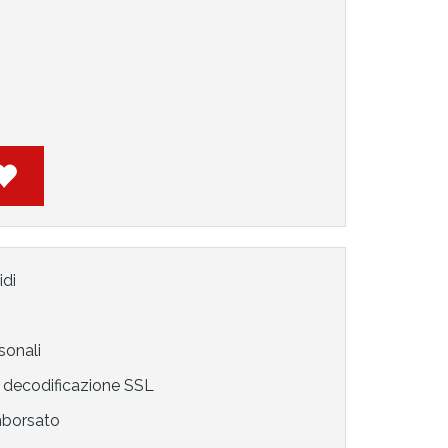
idi
sonali
decodificazione SSL
mborsato