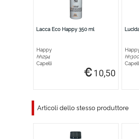
Lacca Eco Happy 350 ml
Lucid
Happy
Happ
hh294
hh30
Capelli
Capell
10,50
Articoli dello stesso produttore