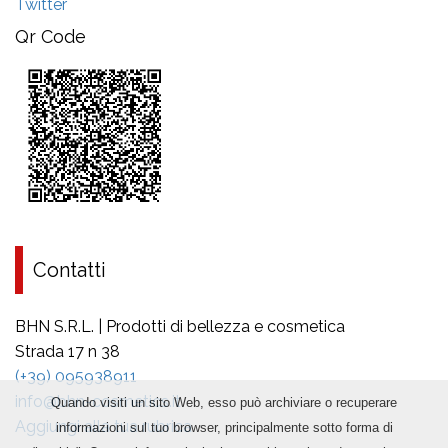
Twitter
Qr Code
Contatti
BHN S.R.L. | Prodotti di bellezza e cosmetica
Strada 17 n 38
(+39) 095938911
info@bhn-cosmetics.it
Quando visiti un sito Web, esso può archiviare o recuperare
Aggiungi alla tua rubrica
informazioni sul tuo browser, principalmente sotto forma di