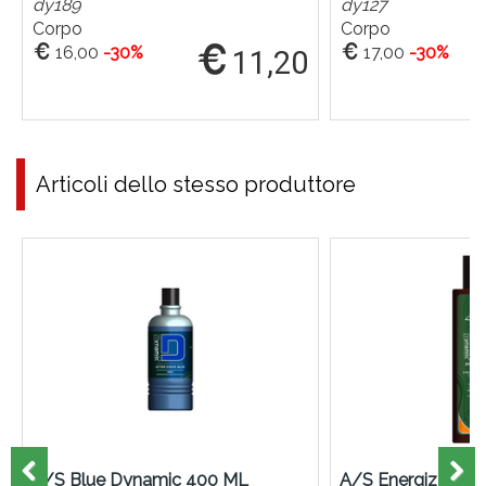
dy189
dy127
Corpo
Corpo
16,00
-30%
17,00
-30%
11,20
Articoli dello stesso produttore
A/S Blue Dynamic 400 ML
A/S Energizzante