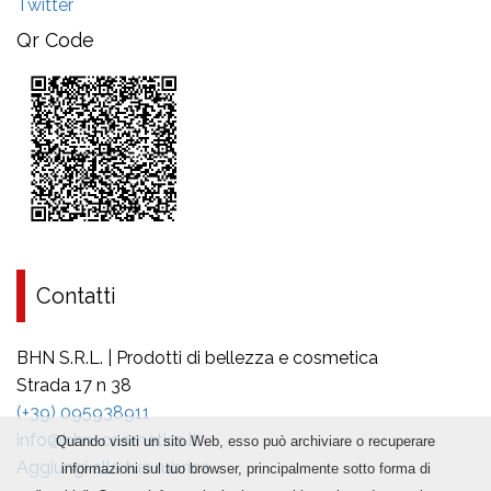
Twitter
Qr Code
Contatti
BHN S.R.L. | Prodotti di bellezza e cosmetica
Strada 17 n 38
(+39) 095938911
info@bhn-cosmetics.it
Quando visiti un sito Web, esso può archiviare o recuperare
Aggiungi alla tua rubrica
informazioni sul tuo browser, principalmente sotto forma di