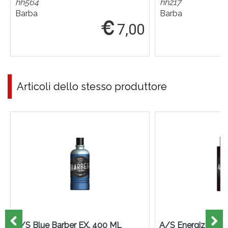
hh564
hh217
Barba
Barba
7,00
Articoli dello stesso produttore
A/S Blue Barber EX. 400 ML
A/S Energizzante 