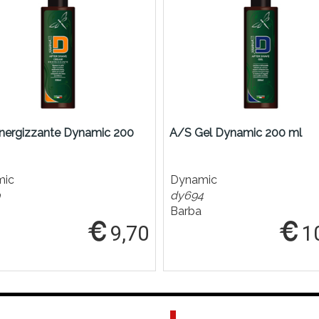
nergizzante Dynamic 200
A/S Gel Dynamic 200 ml
mic
Dynamic
dy694
Barba
9,70
1