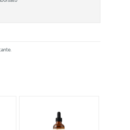
mborsato
tante.