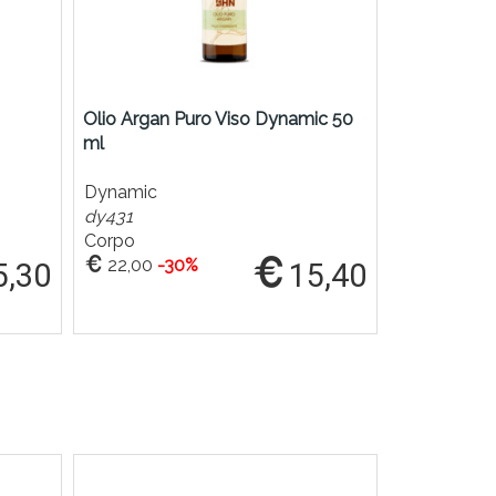
Olio Argan Puro Viso Dynamic 50
Olio Rosa 
ml
ml
Dynamic
Dynamic
dy431
dy813
Corpo
Corpo
22,00
-30%
5,30
15,40