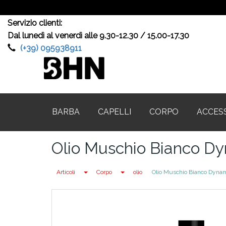
Servizio clienti:
Dal lunedì al venerdì alle 9.30-12.30 / 15.00-17.30
(+39) 095938911
BARBA
CAPELLI
CORPO
ACCES
Olio Muschio Bianco D
Toggle Dropdown
Toggle Dropdown
Articoli
Corpo
olio
Olio Muschio Bianco Dyna