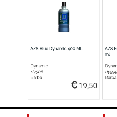
A/S Blue Dynamic 400 ML
A/S E
ml
Dynamic
Dyna
dy506
dy999
Barba
Barba
19,50