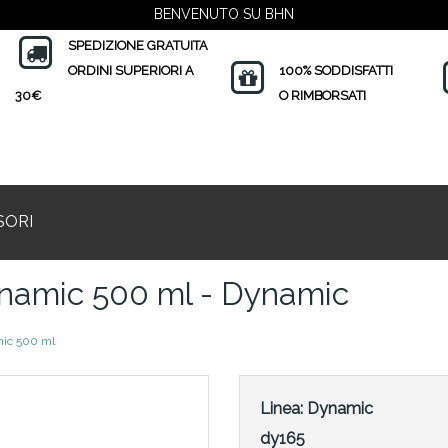
BENVENUTO SU BHN
SPEDIZIONE GRATUITA
ORDINI SUPERIORI A
100% SODDISFATTI
30€
O RIMBORSATI
SORI
ynamic 500 ml - Dynamic
mic 500 ml
Linea:
Dynamic
dy165