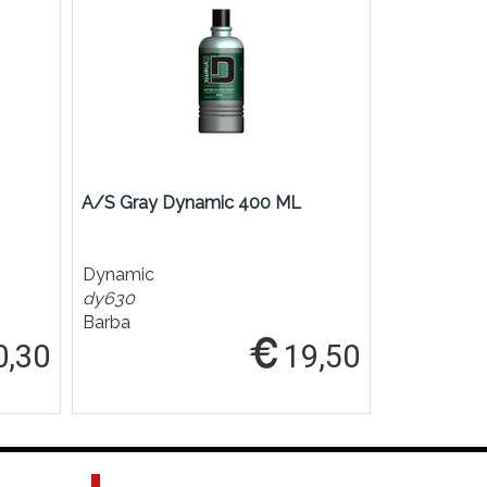
A/S Gray Dynamic 400 ML
A/S Leniti
Dynamic
Dynamic
dy630
dy297
Barba
Barba
0,30
19,50